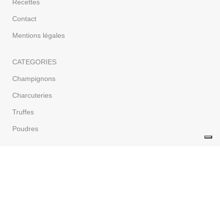
Recettes
Contact
Mentions légales
CATEGORIES
Champignons
Charcuteries
Truffes
Poudres
CONTACT
Gilles DESMEURS
06 24 31 04 42
gilles@plateauardechois.com