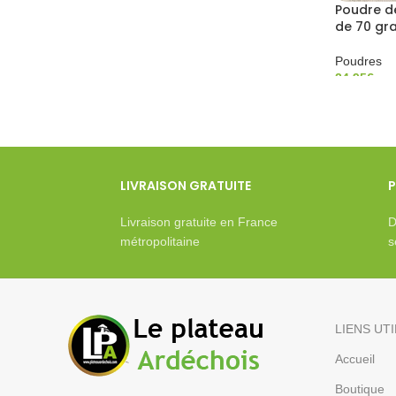
Poudre de
de 70 gr
Poudres
24,95
€
LIVRAISON GRATUITE
P
Livraison gratuite en France
D
métropolitaine
s
LIENS UT
Accueil
Boutique