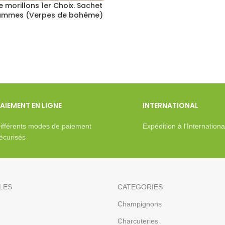
 morillons 1er Choix. Sachet
ammes (Verpes de bohême)
AIEMENT EN LIGNE
INTERNATIONAL
ifférents modes de paiement
Expédition à l'Internationa
écurisés
ILES
CATEGORIES
Champignons
Charcuteries