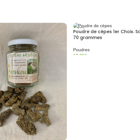
Poudre de cèpes 1er Choix. S
70 grammes
Poudres
17,95
€